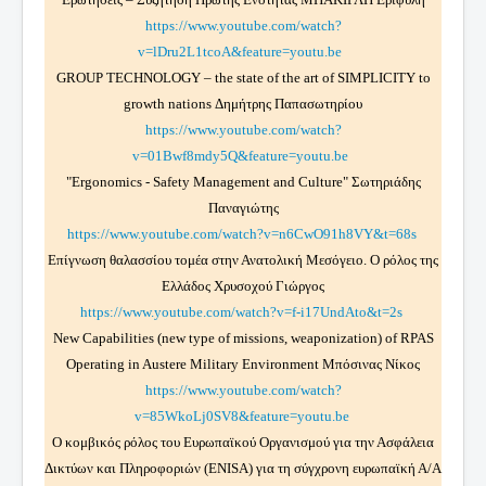
https://www.youtube.com/watch?
v=lDru2L1tcoA&feature=youtu.be
GROUP TECHNOLOGY – the state of the art of SIMPLICITY to
growth nations Δημήτρης Παπασωτηρίου
https://www.youtube.com/watch?
v=01Bwf8mdy5Q&feature=youtu.be
"Ergonomics - Safety Management and Culture" Σωτηριάδης
Παναγιώτης
https://www.youtube.com/watch?v=n6CwO91h8VY&t=68s
Επίγνωση θαλασσίου τομέα στην Ανατολική Μεσόγειο. Ο ρόλος της
Ελλάδος Χρυσοχού Γιώργος
https://www.youtube.com/watch?v=f-i17UndAto&t=2s
New Capabilities (new type of missions, weaponization) of RPAS
Operating in Austere Military Environment Μπόσινας Νίκος
https://www.youtube.com/watch?
v=85WkoLj0SV8&feature=youtu.be
Ο κομβικός ρόλος του Ευρωπαϊκού Οργανισμού για την Ασφάλεια
Δικτύων και Πληροφοριών (ENISA) για τη σύγχρονη ευρωπαϊκή Α/Α