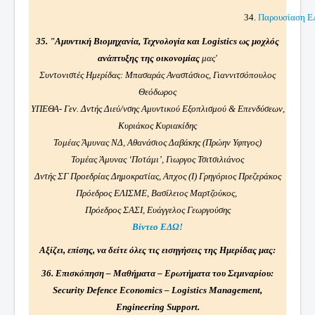
34.
Παρουσίαση Ε
35. "Αμυντική Βιομηχανία, Τεχνολογία και Logistics ως μοχλός
ανάπτυξης της οικονομίας
μας'
Συντονιστές Ημερίδας: Μπασαράς Αναστάσιος, Γιαννιτσόπουλος
Θεόδωρος
ΥΠΕΘΑ- Γεν. Δντής Διεύ/νσης Αμυντικού Εξοπλισμού & Επενδύσεων,
Κυριάκος Κυριακίδης
Τομέας Άμυνας ΝΔ, Αθανάσιος Δαβάκης (Πρώην Υφπγος)
Τομέας Άμυνας ‘Ποτάμι’, Γιωργος Τσιτσιλιάνος
Δντής ΣΓ Προεδρίας Δημοκρατίας, Απχος (Ι) Γρηγόριος Πρεζεράκος
Πρόεδρος ΕΛΙΣΜΕ, Βασίλειος Μαρτζούκος,
Πρόεδρος ΣΑΣΙ, Ευάγγελος Γεωργούσης
Βίντεο ΕΔΩ!
Αξίζει, επίσης, να δείτε όλες τις εισηγήσεις της Ημερίδας μας:
36. Επισκόπηση – Μαθήματα – Ερωτήματα του Σεμιναρίου:
Security Defence Economics – Logistics Management,
Engineering Support.