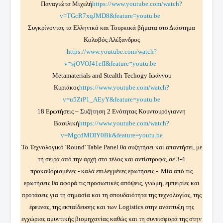
Παναγιώτα Μιχελή
https://www.youtube.com/watch?
v=TGcR7xqJMD8&feature=youtu.be
Συγκρίνοντας τα Ελληνικά και Τουρκικά βήματα στο Διάστημα
Κολοβός Αλέξανδρος
https://www.youtube.com/watch?
v=sjOVOJ41efI&feature=youtu.be
Metamaterials and Stealth Techogy Ιωάννου
Κυριάκος
https://www.youtube.com/watch?
v=u5ZtP1_AEyY&feature=youtu.be
18 Ερωτήσεις – Συζήτηση 2 Ενότητας Κουντουρόγιαννη
Βασιλική
https://www.youtube.com/watch?
v=MgcdMDIY0Bk&feature=youtu.be
Το Τεχνολογικό 'Round' Table Panel θα συζητήσει και απαντήσει, με
τη σειρά από την αρχή στο τέλος και αντίστροφα, σε 3-4
προκαθορισμένες - καλά επιλεγμένες ερωτήσεις -. Μία από τις
ερωτήσεις θα αφορά τις προσωπικές απόψεις, γνώμη, εμπειρίες και
προτάσεις για τη σημασία και τη σπουδαιότητα της τεχνολογίας, της
έρευνας, της εκπαίδευσης και των Logistics στην ανάπτυξη της
εγχώριας αμυντικής βιομηχανίας καθώς και τη συνεισφορά της στην