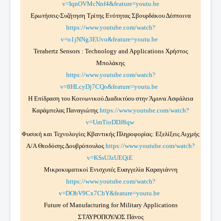
v=IqnOVMcNnf4&feature=youtu.be
Ερωτήσεις-Συζήτηση Τρίτης Ενότητας Σβουρδάκου Δέσποινα
https://www.youtube.com/watch?
v=o1jNNg3EUvo&feature=youtu.be
Terahertz Sensors : Technology and Applications Χρήστος
Μπολάκης
https://www.youtube.com/watch?
v=8HLcyDj7CQo&feature=youtu.be
Η Επίδραση του Κοινωνικού Διαδικτύου στην Άμυνα Ασφάλεια
Καράμπελας Παναγιώτης
https://www.youtube.com/watch?
v=UmTioDDJ8qw
Φυσική και Τεχνολογίες Κβαντικής Πληροφορίας: Εξελίξεις Αιχμής
Α/Α Θεοδόσης Δουβρόπουλος
https://www.youtube.com/watch?
v=KSsUJzUEQiE
Μικροκυματικοί Ενισχυτές Ευαγγελία Καραγιάννη
https://www.youtube.com/watch?
v=DObV9Cx7CbY&feature=youtu.be
Future of Manufacturing for Military Applications
ΣΤΑΥΡΟΠΟΥΛΟΣ Πάνος