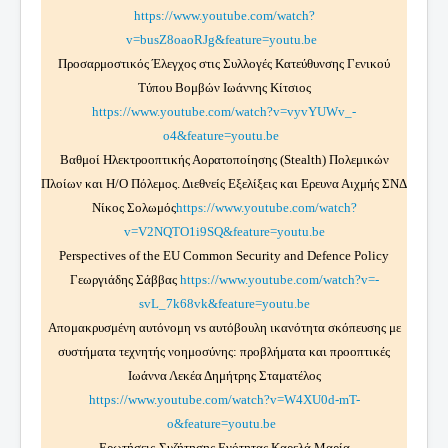
https://www.youtube.com/watch?
v=busZ8oaoRJg&feature=youtu.be
Προσαρμοστικός Έλεγχος στις Συλλογές Κατεύθυνσης Γενικού
Τύπου Βομβών Ιωάννης Κίτσιος
https://www.youtube.com/watch?v=vyvYUWv_-
o4&feature=youtu.be
Βαθμοί Ηλεκτροοπτικής Αορατοποίησης (Stealth) Πολεμικών
Πλοίων και Η/Ο Πόλεμος. Διεθνείς Εξελίξεις και Ερευνα Αιχμής ΣΝΔ
Νίκος Σολωμός
https://www.youtube.com/watch?
v=V2NQTO1i9SQ&feature=youtu.be
Perspectives of the EU Common Security and Defence Policy
Γεωργιάδης Σάββας
https://www.youtube.com/watch?v=-
svL_7k68vk&feature=youtu.be
Απομακρυσμένη αυτόνομη vs αυτόβουλη ικανότητα σκόπευσης με
συστήματα τεχνητής νοημοσύνης: προβλήματα και προοπτικές
Ιωάννα Λεκέα Δημήτρης Σταματέλος
https://www.youtube.com/watch?v=W4XU0d-mT-
o&feature=youtu.be
Ερωτήσεις-Συζήτησης Ενότητας Καρελά Μαρία