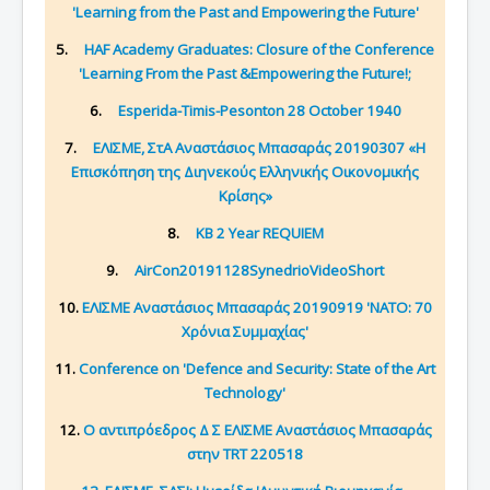
'Learning from the Past and Empowering the Future'
5.
HAF Academy Graduates: Closure of the Conference
'Learning From the Past &Empowering the Future!;
6.
Esperida-Timis-Pesonton 28 October 1940
7.
ΕΛΙΣΜΕ, ΣτΑ Αναστάσιος Μπασαράς 20190307 «Η
Επισκόπηση της Διηνεκούς Ελληνικής Οικονομικής
Κρίσης»
8.
KB 2 Year REQUIEM
9.
AirCon20191128SynedrioVideoShort
10.
ΕΛΙΣΜΕ Αναστάσιος Μπασαράς 20190919 'NATO: 70
Χρόνια Συμμαχίας'
11.
Conference on 'Defence and Security: State of the Art
Technology'
12.
Ο αντιπρόεδρος Δ Σ ΕΛΙΣΜΕ Αναστάσιος Μπασαράς
στην TRT 220518