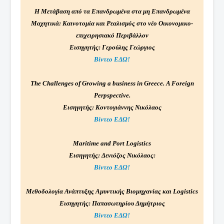
Η Μετάβαση από τα Επανδρωμένα στα μη Επανδρωμένα
Μαχητικά: Καινοτομία και Ρεαλισμός στο νέο Οικονομικο-
επιχειρησιακό Περιβάλλον
Εισηγητής: Γερούλης Γεώργιος
Βίντεο ΕΔΩ!
The Challenges of Growing a business in Greece. A Foreign
Perpspective.
Εισηγητής
:
Κοντογιάννης
Νικόλαος
Βίντεο ΕΔΩ!
Maritime and Port Logistics
Εισηγητής
:
Δενιόζος
Νικόλαος
:
Βίντεο ΕΔΩ!
Μεθοδολογία Ανάπτυξης Αμυντικής Βιομηχανίας και Logistics
Εισηγητής: Παπασωτηρίου Δημήτριος
Βίντεο ΕΔΩ!