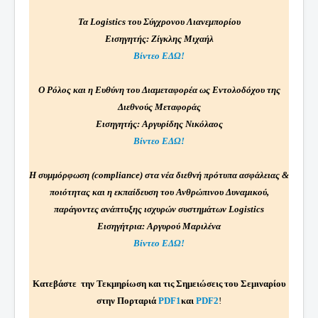
Τα Logistics του Σύγχρονου Λιανεμπορίου
Εισηγητής: Ζίγκλης Μιχαήλ
Βίντεο ΕΔΩ!
Ο Ρόλος και η Ευθύνη του Διαμεταφορέα ως Εντολοδόχου της
Διεθνούς Μεταφοράς
Εισηγητής: Αργυρίδης Νικόλαος
Βίντεο ΕΔΩ!
Η συμμόρφωση (compliance) στα νέα διεθνή πρότυπα ασφάλειας &
ποιότητας και η εκπαίδευση του Ανθρώπινου Δυναμικού,
παράγοντες ανάπτυξης ισχυρών συστημάτων Logistics
Εισηγήτρια: Αργυρού Μαριλένα
Βίντεο ΕΔΩ!
Κατεβάστε την Τεκμηρίωση και τις Σημειώσεις του Σεμιναρίου
στην Πορταριά
PDF1
και
PDF2
!