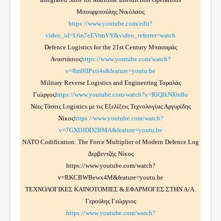
Μπουρμπούλης Νικόλαος
https://www.youtube.com/edit?
video_id=L6n7eEVrmVY&video_referrer=watch
Defence Logistics for the 21st Century Μπασαράς
Αναστάσιος
https://www.youtube.com/watch?
v=8m9lIPxti4s&feature=youtu.be
Military Reverse Logistics and Engineering Ταραλάς
Γιώργος
https://www.youtube.com/watch?v=RlQlkNI0n8o
Νέες Τάσεις Logistics με τις Εξελίξεις Τεχνολογίας Αργυρίδης
Νίκος
https://www.youtube.com/watch?
v=7GXDJDD2BMA&feature=youtu.be
NATO Codification: The Force Multiplier of Modern Defence Log
Δερβεντζής Νίκος
https://www.youtube.com/watch?
v=RKCBWBewx4M&feature=youtu.be
ΤΕΧΝΟΛΟΓΙΚΕΣ ΚΑΙΝΟΤΟΜΙΕΣ & ΕΦΑΡΜΟΓΕΣ ΣΤΗΝ Α/Α.
Γερούλης Γεώργιος
https://www.youtube.com/watch?