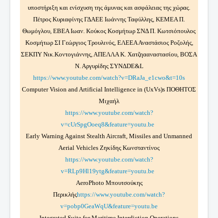
υποστήριξη και ενίσχυση της άμυνας και ασφάλειας της χώρας.
Πέτρος Κυριαφίνης ΓΔΑΕΕ Ιωάννης Ταφύλλης, ΚΕΜΕΑ Π.
Θωμόγλου, ΕΒΕΑ Ιωαν. Κούκος Κοσμήτωρ ΣΝΔ Π. Κωτσιόπουλος
Κοσμήτωρ ΣΙ Γεώργιος Τρουλινός, ΕΛΕΕΑ Αναστάσιος Ροζολής,
ΣΕΚΠΥ Νικ.Κοντογιάννης, ΑΠΕΛΛΑ Κ. Χατζηααναστασίου, ΒΟΣΑ
Ν. Αργυρίδης ΣΥΝΔDE&L
https://www.youtube.com/watch?v=DRaJa_e1cwo&t=10s
Computer Vision and Artificial Intelligence in (UxVs)s ΠΟΘΗΤΟΣ
Μιχαήλ
https://www.youtube.com/watch?
v=cUrSpgOoeq8&feature=youtu.be
Early Warning Against Stealth Aircraft, Missiles and Unmanned
Aerial Vehicles Ζηκίδης Κωνσταντίνος
https://www.youtube.com/watch?
v=RLp9Hl19ytg&feature=youtu.be
ΑeroPhoto Μπουτσoύκης
Περικλής
https://www.youtube.com/watch?
v=pobp0GeaWqU&feature=youtu.be
Integrated Suite for Maritime Interdiction Operations