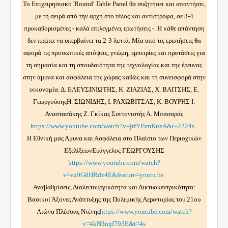
Το Επιχειρησιακό 'Round' Table Panel θα συζητήσει και απαντήσει,
με τη σειρά από την αρχή στο τέλος και αντίστροφα, σε 3-4
προκαθορισμένες - καλά επιλεγμένες ερωτήσεις -. Η κάθε απάντηση
δεν πρέπει να υπερβαίνει τα 2-3 λεπτά. Μία από τις ερωτήσεις θα
αφορά τις προσωπικές απόψεις, γνώμη, εμπειρίες και προτάσεις για
τη σημασία και τη σπουδαιότητα της τεχνολογίας και της έρευνας
στην άμυνα και ασφάλεια της χώρας καθώς και τη συνεισφορά στην
οικονομία. Δ. ΕΛΕΥΣΙΝΙΩΤΗΣ, Κ. ΖΙΑΖΙΑΣ, Χ. ΒΑΙΤΣΗΣ, Ε.
ΓεωργούσηςΗ. ΣΙΩΝΙΔΗΣ, Ι. ΡΑΧΩΒΙΤΣΑΣ, Κ. ΒΟΥΡΗΣ Ι.
Αναστασάκης Ζ. Γκίκας Συντονιστής Α. Μπασαράς
https://www.youtube.com/watch?v=jrfYf5mKuzA&t=2224s
Η Εθνική μας Αμυνα και Ασφάλεια στο Πλαίσιο των Περιοχικών
ΕξελίξεωνΕυάγγελος ΓΕΩΡΓΟΥΣΗΣ
https://www.youtube.com/watch?
v=vz9G8HRdz4E&feature=youtu.be
Αναβαθμίσεις, Διαλειτουργικότητα και Δικτυοκεντρικότητα:
Βασικοί Άξονες Ανάπτυξης της Πολεμικής Αεροπορίας του 21ου
Αιώνα Πλέσσας Ντένης
https://www.youtube.com/watch?
v=4kN3mjf793E&t=4s