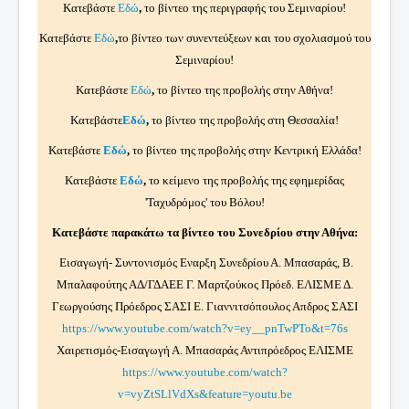
Κατεβάστε
Εδώ
,
το βίντεο της περιγραφής του Σεμιναρίου!
Κατεβάστε
Εδώ
,
το βίντεο των συνεντεύξεων και του σχολιασμού του
Σεμιναρίου!
Κατεβάστε
Εδώ
,
το βίντεο της προβολής στην Αθήνα!
Κατεβάστε
Εδώ
,
το βίντεο της προβολής στη Θεσσαλία!
Κατεβάστε
Εδώ
,
το βίντεο της προβολής στην Κεντρική Ελλάδα!
Κατεβάστε
Εδώ
,
το κείμενο της προβολής της εφημερίδας
'Ταχυδρόμος' του Βόλου!
Κατεβάστε παρακάτω τα βίντεο του Συνεδρίου στην Αθήνα:
Εισαγωγή- Συντονισμός Εναρξη Συνεδρίου Α. Μπασαράς, Β.
Μπαλαφούτης ΑΔ/ΓΔΑΕΕ Γ. Μαρτζούκος Πρόεδ. ΕΛΙΣΜΕ Δ.
Γεωργούσης Πρόεδρος ΣΑΣΙ Ε. Γιαννιτσόπουλος Απδρος ΣΑΣΙ
https://www.youtube.com/watch?v=ey__pnTwPTo&t=76s
Χαιρετισμός-Εισαγωγή Α. Μπασαράς Αντιπρόεδρος ΕΛΙΣΜΕ
https://www.youtube.com/watch?
v=vyZtSLlVdXs&feature=youtu.be