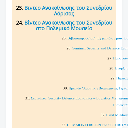
23.
Βιντεο Ανακοίνωσης του Συνεδρίου
Λάρισας
24.
Βίντεο Ανακοινωσης του Συνεδρίου
στο Πολεμικό Μουσείο
25.
Βιβλιοπαρουσίαση Εγχειριδίου μου: 'Lo
26.
Seminar: Security and Defence Eco
27.
Παρουσία
28.
Εναρξη 
29.
Πέρας 
30.
Ημερίδα ‘Αμυντική Βιομηχανία, Τεχνολ
31.
Σεμινάριο: Security Defence Economics – Logistics Managem
Γιαννιτσ
32.
Civil Military
33.
COMMON FOREIGN and SECURITY POLI