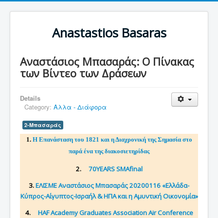
Anastastios Basaras
Αναστάσιος Μπασαράς: Ο Πίνακας
των Βίντεο των Δράσεων
Details
Category:
Αλλα - Διάφορα
2-Μπασαράς
1.
Η Επανάσταση του 1821 και η Διαχρονική της Σημασία στο
παρά ένα της διακοσιετηρίδας
2.
70YEARS SMAfinal
3.
ΕΛΙΣΜΕ Αναστάσιος Μπασαράς 20200116 «Ελλάδα-
Κύπρος-Αίγυπτος-Ισραήλ & ΗΠΑ και η Αμυντική Οικονομία»
4.
HAF Academy Graduates Association Air Conference