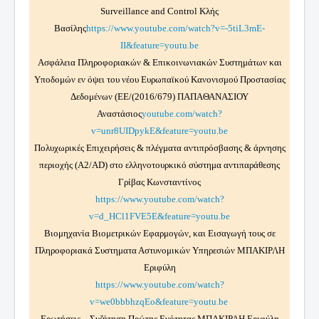
Surveillance and Control Κλής
Βασίλης
https://www.youtube.com/watch?v=-5tiL3mE-
II&feature=youtu.be
Ασφάλεια Πληροφοριακών & Επικοινωνιακών Συστημάτων και
Υποδομών εν όψει του νέου Ευρωπαϊκού Κανονισμού Προστασίας
Δεδομένων (ΕΕ/(2016/679) ΠΑΠAΘΑΝΑΣΙΟΥ
Αναστάσιος
youtube.com/watch?
v=unr8UIDpykE&feature=youtu.be
Πολυχωρικές Επιχειρήσεις & πλέγματα αντιπρόσβασης & άρνησης
περιοχής (A2/AD) στο ελληνοτουρκικό σύστημα αντιπαράθεσης
Γρίβας Κωνσταντίνος
https://www.youtube.com/watch?
v=d_HCl1FVE5E&feature=youtu.be
Βιομηχανία Βιομετρικών Εφαρμογών, και Εισαγωγή τους σε
Πληροφοριακά Συστηματα Αστυνομικών Υπηρεσιών ΜΠΑΚΙΡΛΗ
Εριφύλη
https://www.youtube.com/watch?
v=we0bbbhzqEo&feature=youtu.be
Ερωτήσεις – Συζήτηση Πρώτης Ενότητας ΜΠΑΚΙΡΛΗ Εριφύλη