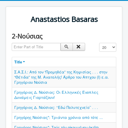
Anastastios Basaras
2-Νούσιας
Enter Part of Title
Display #
Title
Σ.Α.Σ.Ι.: Από τον “Προμηθέα” της Κηφισίας . . . στην
“Θέτιδα” της Μ. Ανατολής! Άρθρο του Απτχου (Ι) ε.α.
Γρηγόριου Νούσια
Γρηγόριος Δ. Νούσιας: Οι Ελληνικές Ένοπλες
Δυνάμεις Γιορτάζουν!
Γρηγόριος Δ. Νούσιας: ‘‘Εδώ Πολυτεχνείο’’ . . .
Γρηγόρης Νούσιας*: Τριάντα χρόνια από τότε ...
Γρηγόρης Νούσιας*: Τούς τήν οἰκουμένην ἀκτῖσι