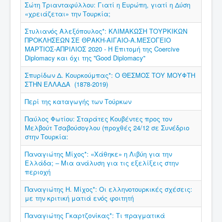
Σώτη Τριανταφύλλου: Γιατί η Ευρώπη, γιατί η Δύση
«χρειάζεται» την Τουρκία;
Στυλιανός Αλεξόπουλος*: ΚΛΙΜΑΚΩΣΗ ΤΟΥΡΚΙΚΩΝ
ΠΡΟΚΛΗΣΕΩΝ ΣΕ ΘΡΑΚΗ-ΑΙΓΑΙΟ-Α.ΜΕΣΟΓΕΙΟ
ΜΑΡΤΙΟΣ-ΑΠΡΙΛΙΟΣ 2020 - Η Επιτομή της Coercive
Diplomacy και όχι της ''Good Diplomacy''
Σπυρίδων Δ. Κουρκούμπας*: Ο ΘΕΣΜΟΣ ΤΟΥ ΜΟΥΦΤΗ
ΣΤΗΝ ΕΛΛΑΔΑ (1878-2019)
Περί της καταγωγής των Τούρκων
Παύλος Φωτίου: Σταράτες Κουβέντες προς τον
Μελβούτ Τσαβούσογλου (προχθές 24/12 σε Συνέδριο
στην Τουρκία:
Παναγιώτης Μίχος*: «Χάθηκε» η Λιβύη για την
Ελλάδα; – Μια ανάλυση για τις εξελίξεις στην
περιοχή
Παναγιώτης Η. Μίχος*: Οι ελληνοτουρκικές σχέσεις:
με την κριτική ματιά ενός φοιτητή
Παναγιώτης Γκαρτζονίκας*: Τι πραγματικά