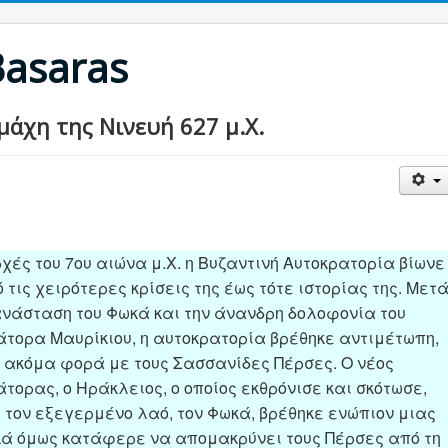
Basaras
μάχη της Νινευή 627 μ.Χ.
ρχές του 7ου αιώνα μ.Χ. η Βυζαντινή Αυτοκρατορία βίωνε
 τις χειρότερες κρίσεις της έως τότε ιστορίας της. Μετ
ανάσταση του Φωκά και την άνανδρη δολοφονία του
άτορα Μαυρίκιου, η αυτοκρατορία βρέθηκε αντιμέτωπη,
α ακόμα φορά με τους Σασσανίδες Πέρσες. Ο νέος
τορας, ο Ηράκλειος, ο οποίος εκθρόνισε και σκότωσε,
 τον εξεγερμένο λαό, τον Φωκά, βρέθηκε ενώπιον μιας
κά όμως κατάφερε να απομακρύνει τους Πέρσες από τη