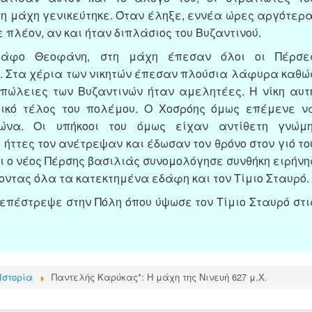
η μάχη γενικεύτηκε. Όταν έληξε, εννέα ώρες αργότερα
 πλέον, αν και ήταν διπλάσιος του Βυζαντινού.
ράφο Θεοφάνη, στη μάχη έπεσαν όλοι οι Πέρσε
ς. Στα χέρια των νικητών έπεσαν πλούσια λάφυρα καθώ
πώλειες των Βυζαντινών ήταν αμελητέες. Η νίκη αυτ
τικό τέλος του πολέμου. Ο Χοσρόης όμως επέμενε ν
ώνα. Οι υπήκοοι του όμως είχαν αντίθετη γνώμη
 ήττες τον ανέτρεψαν και έδωσαν τον θρόνο στον γιό το
αι ο νέος Πέρσης βασιλιάς συνομολόγησε συνθήκη ειρήνη
οντας όλα τα κατεκτημένα εδάφη και τον Τίμιο Σταυρό.
 επέστρεψε στην Πόλη όπου ύψωσε τον Τίμιο Σταυρό στι
Ιστορία
Παντελής Καρύκας*: Η μάχη της Νινευή 627 μ.Χ.