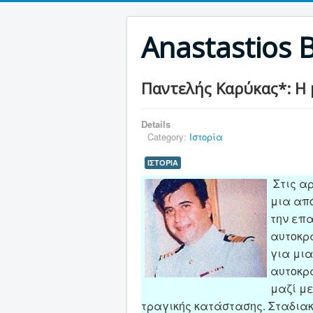
Anastastios 
Παντελής Καρύκας*: Η 
Details
Category:
Ιστορία
ΙΣΤΟΡΙΑ
Στις α
μια από
την επ
αυτοκρ
για μι
αυτοκρά
μαζί με
τραγικής κατάστασης. Σταδια