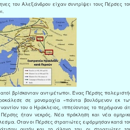
ηνες του Αλεξάνδρου είχαν συντρίψει τους Πέρσες το
ι.
ρατοί βρίσκονταν αντιμέτωποι. Ένας Πέρσης πολεμιστή
ροκάλεσε σε μονομαχία «πάντα βουλόμενον εκ τω
αντίον του ο Ηράκλειος, ιππεύοντας το περήφανο άτ
 Πέρσης ήταν νεκρός. Νέα πρόκληση και νέα ομηρικ
έλεσμα. Όταν οι Πέρσες στρατιώτες εφόρμησαν κατά το
άτισαν αυτόν και το άλογο του, οι στρατιώτες το