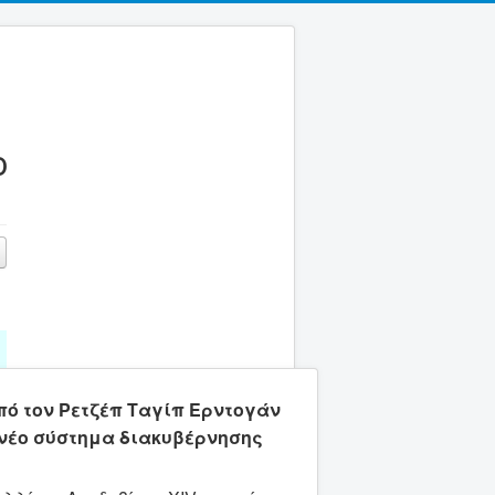
Ο
πό τον Ρετζέπ Ταγίπ Ερντογάν
α νέο σύστημα διακυβέρνησης