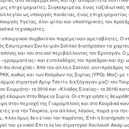
ις επιχειρηματίες. Συγκεκριμένα, ένας ταξιδιωτικός 
 κολλεγίου ως υπουργός παιδείας, ένας επιχειρηματίας
υπουργός Υγείας, όλοι φίλοι και υποστηρικτές του προέ
βασικά τεχνοκράτες.
ου υπουργικού συμβουλίου παρέμειναν αμετάβλητες. Ο 
ός Εσωτερικών Σουλειμάν Σοϋλού διατήρησαν τα χαρτοφ
τοσύνης και του στενού περιβάλλοντος του Ερντογάν. Ο
 «γραμματέας» και εντολοδόχος του προέδρου και όχι 
ι θα συνεχίσει. Από την άλλη ο Σοϋλού, αντιπρόεδρος τ
ΡΚΚ, καθώς και των Κούρδων της Συρίας (YPG). Μαζί με 
ρμα) στρατηγό Αρίφ Τσετίν, διεξήγαγαν μαζί τον Τουρκ
του Ευφράτη» το 2016 και «Κλάδος Ελαίας» το 2018) κατ
χή εδαφών στην Βόρεια Συρία. Οι επιχειρήσεις θεωρήθ
η στην περιοχή της Γιαραμπλούς και στο Κουρδικό καντ
ιες για την Τουρκία, για άλλους λόγους, παρά για την 
., πλην όμως δεν είναι του παρόντος. Έτσι η διατήρηση τ
γού του γενικού Επιτελείου στρατηγού Χουλουσί Ακάρ ω