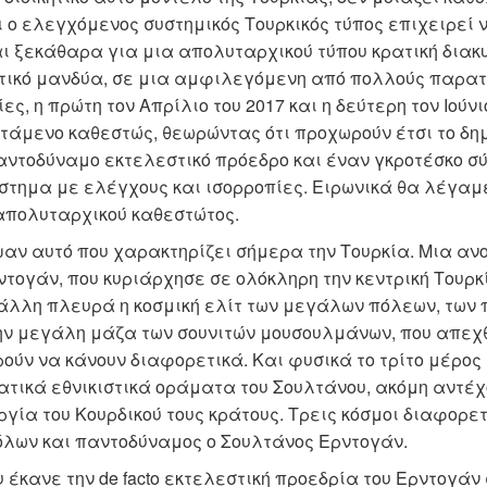
ι ο ελεγχόμενος συστημικός Τουρκικός τύπος επιχειρεί
αι ξεκάθαρα για μια απολυταρχικού τύπου κρατική διακ
τικό μανδύα, σε μια αμφιλεγόμενη από πολλούς παρατη
, η πρώτη τον Απρίλιο του 2017 και η δεύτερη τον Ιούνι
στάμενο καθεστώς, θεωρώντας ότι προχωρούν έτσι το δη
παντοδύναμο εκτελεστικό πρόεδρο και έναν γκροτέσκο σ
ύστημα με ελέγχους και ισορροπίες. Ειρωνικά θα λέγαμ
 απολυταρχικού καθεστώτος.
αν αυτό που χαρακτηρίζει σήμερα την Τουρκία. Μια αν
ντογάν, που κυριάρχησε σε ολόκληρη την κεντρική Τουρκ
άλλη πλευρά η κοσμική ελίτ των μεγάλων πόλεων, των π
ην μεγάλη μάζα των σουνιτών μουσουλμάνων, που απεχθ
ρούν να κάνουν διαφορετικά. Και φυσικά το τρίτο μέρος 
ικά εθνικιστικά οράματα του Σουλτάνου, ακόμη αντέχο
ργία του Κουρδικού τους κράτους. Τρεις κόσμοι διαφορετ
 όλων και παντοδύναμος ο Σουλτάνος Ερντογάν.
 έκανε την de facto εκτελεστική προεδρία του Ερντογάν 