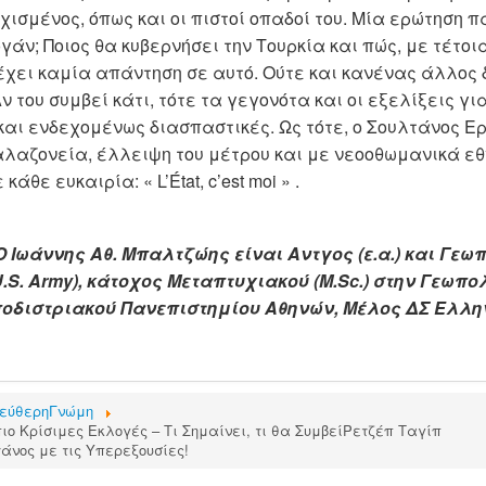
χισμένος, όπως και οι πιστοί οπαδοί του. Μία ερώτηση 
ογάν; Ποιος θα κυβερνήσει την Τουρκία και πώς, με τέτο
ν έχει καμία απάντηση σε αυτό. Ούτε και κανένας άλλος 
ν του συμβεί κάτι, τότε τα γεγονότα και οι εξελίξεις γι
 και ενδεχομένως διασπαστικές. Ως τότε, ο Σουλτάνος Ε
αλαζονεία, έλλειψη του μέτρου και με νεοοθωμανικά εθ
θε ευκαιρία: « L’État, c’est moi » .
Ο Ιωάννης Αθ. Μπαλτζώης είναι Αντγος (ε.α.) και Γε
ol (U.S. Army), κάτοχος Μεταπτυχιακού (M.Sc.) στην Γε
ποδιστριακού Πανεπιστημίου Αθηνών, Μέλος ΔΣ Ελλην
εύθερηΓνώμη
ιο Κρίσιμες Εκλογές – Τι Σημαίνει, τι θα ΣυμβείΡετζέπ Ταγίπ
λτάνος με τις Υπερεξουσίες!