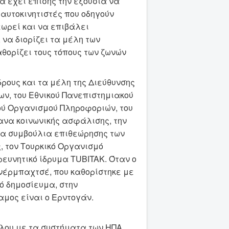
α έχει επίσης την εξουσία να
 αυτοκινητιστές που οδηγούν
εωρεί και να επιβάλει
να διορίζει τα μέλη των
θορίζει τους τόπους των ζωνών
δρους και τα μέλη της Διεύθυνσης
ν, του Εθνικού Πανεπιστημιακού
κού Οργανισμού Πληροφοριών, του
ανα κοινωνικής ασφάλισης, την
 τα συμβούλια επιθεώρησης των
, τον Τουρκικό Οργανισμό
ρευνητικό ίδρυμα TUBITAK. Όταν ο
ενέρμπαχτσέ, που καθορίστηκε με
ό δημοσίευμα, στην
αμος είναι ο Ερντογάν.
θόλου με τα συστήματα των ΗΠΑ