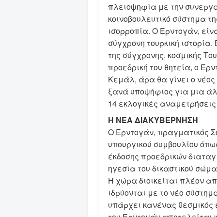
πλειοψηφία με την συνεργα
κοινοβουλευτικό σύστημα τη
ισορροπία. Ο Ερντογάν, είν
σύγχρονη τουρκική ιστορία.
της σύγχρονης, κοσμικής Το
προεδρική του θητεία, ο Ερν
Κεμάλ, άρα θα γίνει ο νέος
ξανά υποψήφιος για μια άλλ
14 εκλογικές αναμετρήσεις 
Η ΝΕΑ ΔΙΑΚΥΒΕΡΝΗΣΗ
Ο Ερντογάν, πραγματικός Σο
υπουργικού συμβουλίου όπως
έκδοσης προεδρικών διαταγμά
ηγεσία του δικαστικού σώμα
Η χώρα διοικείται πλέον από
ιδρύονται με το νέο σύστημ
υπάρχει κανένας θεσμικός έ
του Ερντογάν αποτελείται 