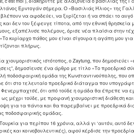
at, c’est moi ), διακήρυττε με αλαζονεία ο βασιλιάς της 
υλτάνος Ερντογάν σήμερα. Ο «Βασιλιάς Ήλιος» της Γαλ
βλέπουν να αφοδεύει, να ξυρίζεται ή να σπάει το αυγό 
 και δεν του ξέφευγε τίποτα, από την εθνική θρησκεία 
μους, εξαπέλυσε πολέμους, όρισε νέα πλαίσια στην τέχ
. «Το κυρίαρχο πάθος μου είναι σίγουρα η αγάπη μου γι
υτίζονται πλήρως.
α χιουμοριστικός ιστότοπος, ο Zaytung, που δημοσιεύει 
σεις”, δημοσίευσε ένα άρθρο με τίτλο «Το προεδρικό σ
λή ποδοσφαιρική ομάδα της Κωνσταντινούπολης, που οπα
ε ότι στο τελευταίο προεδρικό διάταγμα που υπογράφτ
ν Φενερμπαχτσέ, ότι από τούδε η ομάδα θα έπρεπε να ε
, ως μέχρι τούδε, με προφανή χιουμοριστική διάθεση και
οψη για τα πάντα και θα παρεμβαίνει με προεδρικά δι
ιας ποδοσφαιρικής ομάδας.
Τουρκία για περίπου 16 χρόνια, αλλά γι ‘αυτόν, αυτό δε
δρικές και κοινοβουλευτικές), αφού κέρδισε την προεδρία