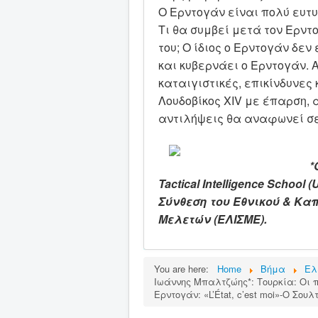
Ο Ερντογάν είναι πολύ ευτυ
Τι θα συμβεί μετά τον Ερντ
του; Ο ίδιος ο Ερντογάν δε
και κυβερνάει ο Ερντογάν. Α
καταιγιστικές, επικίνδυνες
Λουδοβίκος XIV με έπαρση, 
αντιλήψεις θα αναφωνεί σε κά
*
Tactical Intelligence Scho
Σύνθεση του Εθνικού & Κα
Μελετών (ΕΛΙΣΜΕ).
You are here:
Home
Βήμα
Ελ
Ιωάννης Μπαλτζώης*: Τουρκία: Οι π
Ερντογάν: «L’État, c’est moi»-Ο Σου