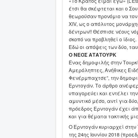
«Το Κράτος είμαι εγώ» (L’Ét
έτσι θα σκέφτεται και ο Σο
θεωρούσαν προνόμιο να τον 
XIV, ως ο απόλυτος μονάρχης
δέντρων!! Θέσπισε νέους νό
σκοπό να προβληθεί ο ίδιος
Εδώ οι απόψεις των δύο, τα
Ο ΝΕΟΣ ΑΤΑΤΟΥΡΚ
Ένας δημοφιλής στην Τουρκί
Αμερόληπτες, Ανήθικες Ειδή
Φενέρμπαχτσε”, την δημοφι
Ερντογάν. Το άρθρο ανέφερ
υπαγορεύει και εντέλει τη
αμυντικό μέσο, αντί για δύο
πρόεδρος Ερντογάν έχει άπ
και για θέματα τακτικής μ
Ο Ερντογάν κυριαρχεί στην 
της 24ης Ιουνίου 2018 (προε