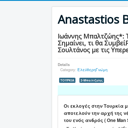
Anastastios 
Ιωάννης Μπαλτζώης*: Το
Σημαίνει, τι θα ΣυμβείΡ
Σουλτάνος με τις Υπερε
Details
Category:
ΕλεύθερηΓνώμη
ΤΟΥΡΚΙΑ
2-Μπαλτζώης
Οι εκλογές στην Τουρκία 
αποτελούν την αρχή της ν
του ενός ανδρός ( One Man 