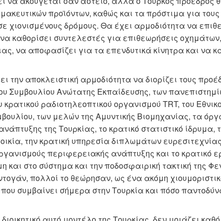
ί να ακούγεται σαν αστείο, αλλά ο Τούρκος πρόεδρος θ
ρμακευτικών προϊόντων, καθώς και τα πρόστιμα για τους
ε χιονισμένους δρόμους. Θα έχει αρμοδιότητα να επιθ
να καθορίσει συντελεστές για επιθεωρήσεις οχημάτων, 
ς, να αποφασίζει για τα επενδυτικά κίνητρα και να κα
ει την αποκλειστική αρμοδιότητα να διορίζει τους προέ
ου Συμβουλίου Ανώτατης Εκπαίδευσης, των πανεπιστημίω
υ κρατικού ραδιοτηλεοπτικού οργανισμού TRT, του Εθνι
βουλίου, των μελών της Αμυντικής Βιομηχανίας, τα όργ
νάπτυξης της Τουρκίας, το κρατικό στατιστικό ίδρυμα,
τοικία, την κρατική υπηρεσία διπλωμάτων ευρεσιτεχνίας
οργανισμούς περιφερειακής ανάπτυξης και το κρατικό ε
η και στο σύστημα και την ποδοσφαιρική τακτική της Φ
τογάν, πολλοί το θεώρησαν, ως ένα ακόμη χιουμοριστικ
που συμβαίνει σήμερα στην Τουρκία και πόσο παντοδύν
διοικητικό αυτό μοντέλο της Τουρκίας, δεν μοιάζει κα