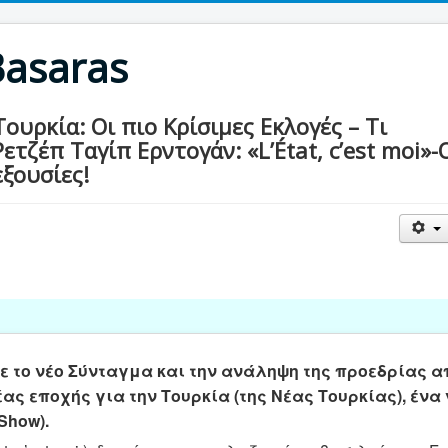
Basaras
υρκία: Οι πιο Κρίσιμες Εκλογές – Τι
ετζέπ Ταγίπ Ερντογάν: «L’État, c’est moi»-
ξουσίες!
με το νέο Σύνταγμα και την ανάληψη της προεδρίας α
έας εποχής για την Τουρκία (της Νέας Τουρκίας), έν
Show).