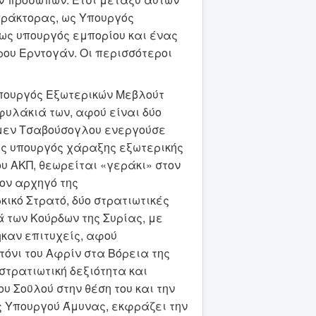
πράκτορας, ως Υπουργός
 ως υπουργός εμπορίου και ένας
δρου Ερντογάν. Οι περισσότεροι
υπουργός Εξωτερικών Μεβλούτ
υλάκιά των, αφού είναι δύο
 μεν Τσαβούσογλου ενεργούσε
ως υπουργός χάραξης εξωτερικής
ου ΑΚΠ, θεωρείται «γεράκι» στον
τον αρχηγό της
ικό Στρατό, δύο στρατιωτικές
ά των Κούρδων της Συρίας, με
ηκαν επιτυχείς, αφού
όνι του Αφρίν στα Βόρεια της
στρατιωτική δεξιότητα και
ου Σοϋλού στην θέση του και την
ς Υπουργού Άμυνας, εκφράζει την