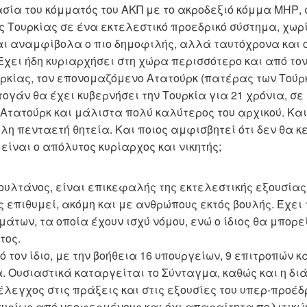
σία του κόμματός του ΑΚΠ με το ακροδεξιό κόμμα ΜΗΡ, 
ς Τουρκίας σε ένα εκτελεστικό προεδρικό σύστημα, χωρ
αι αναμφίβολα ο πιο δημοφιλής, αλλά ταυτόχρονα και ο
 Έχει ήδη κυριαρχήσει στη χώρα περισσότερο και από το
υρκίας, τον επονομαζόμενο Ατατούρκ (πατέρας των Τούρκω
τογάν θα έχει κυβερνήσει την Τουρκία για 21 χρόνια, σ
 Ατατούρκ και μάλιστα πολύ καλύτερος του αρχικού. Και
η πενταετή θητεία. Και ποιος αμφισβητεί ότι δεν θα κ
είναι ο απόλυτος κυρίαρχος και νικητής;
υλτάνος, είναι επικεφαλής της εκτελεστικής εξουσίας 
 επιθυμεί, ακόμη και με ανθρώπους εκτός βουλής. Έχει
των, τα οποία έχουν ισχύ νόμου, ενώ ο ίδιος θα μπορεί
τος.
 τον ίδιο, με την βοήθεια 16 υπουργείων, 9 επιτροπών κ
α. Ουσιαστικά καταργείται το Σύνταγμα, καθώς και η διά
λεγχος στις πράξεις και στις εξουσίες του υπερ-προέδρ
κυρίως από νεοφερμένους και όχι απαραίτητα πολιτικώ