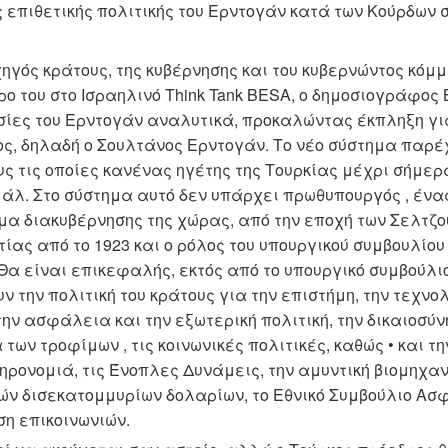
ς επιθετικής πολιτικής του Ερντογάν κατά των Κούρδων σ
ηγός κράτους, της κυβέρνησης και του κυβερνώντος κόμμ
 του στο Ισραηλινό Think Tank BESA, ο δημοσιογράφος Bu
ίες του Ερντογάν αναλυτικά, προκαλώντας έκπληξη γι
ος, δηλαδή ο Σουλτάνος Ερντογάν. Το νέο σύστημα παρέ
ς τις οποίες κανένας ηγέτης της Τουρκίας μέχρι σήμερα
άλ. Στο σύστημα αυτό δεν υπάρχει πρωθυπουργός , ένα
ημα διακυβέρνησης της χώρας, από την εποχή των Σελτζ
τίας από το 1923 και ο ρόλος του υπουργικού συμβουλίο
Θα είναι επικεφαλής, εκτός από το υπουργικό συμβούλι
 την πολιτική του κράτους για την επιστήμη, την τεχνολ
την ασφάλεια και την εξωτερική πολιτική, την δικαιοσύνη,
των τροφίμων , τις κοινωνικές πολιτικές, καθώς • και τη
ηρονομιά, τις Ένοπλες Δυνάμεις, την αμυντική βιομηχαν
ών δισεκατομμυρίων δολαρίων, το Εθνικό Συμβούλιο Ασφ
ση επικοινωνιών.