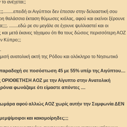
 το ανέχεται;;
;;
.........επειδή οι Αιγύπτιοι δεν έπεσαν στην δελεαστική σου
ρη θαλάσσια έκταση θύμωσες κιόλας, αφού και εκείνοι ξέρουνε
;;;. ........εδώ ρε συ μεγάλε σε έχουνε ψυλλιαστεί και οι
ς και μετά έκανες τάχαμου ότι θα τους δώσεις περισσότερη ΑΟΖ
ν Κύπρο;;;
.
 μισή ανατολική ακτή της Ρόδου και ολόκληρο το Νησιωτικό
ι παραδοχή σε ποσόστωση 45 με 55% υπέρ της Αιγύπτου....
κώς ΟΡΙΟΘΕΤΗΣΗ ΑΟΖ με την Αίγυπτο στην Ανατολική
νια φωνάζαμε ότι είμαστε απόντες ....
αγωμάρα αφού αλλιώς ΑΟΖ χωρίς αυτήν την Συμφωνία ΔΕΝ
 μεμψίμοιροι και κακομοίρηδες;;;