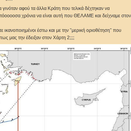
να γινόταν αφού τα άλλα Κράτη που τελικά δέχτηκαν να
όοοοοσα χρόνια να είναι αυτή που ΘΕΛΑΜΕ και δείχναμε στον
τε ικανοποιημένοι έστω και με την "μερική οριοθέτηση" που
όπως μας την έδειξαν στον Χάρτη 2;;;;