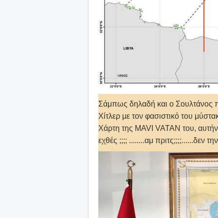
Σάμπως δηλαδή και ο Σουλτάνος πο
Χίτλερ με τον φασιστικό του μύστ
Χάρτη της MAVI VATAN του, αυτήν τ
εχθές ;;;; ........αμ πριτς;;;;......δεν την 