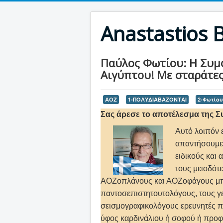
Anastastios 
Παύλος Φωτίου: Η Συμφ
Αιγύπτου! Με σταράτες
ΑΟΖ
1-ΠΟΛΥΔΙΑΒΑΖΟΝΤΑΙ
2-Φωτίου
Σας άρεσε το αποτέλεσμα της Συ
Αυτό λοιπόν ε
απαντήσουμε 
ειδικούς και 
τους μειοδότ
ΑΟΖοπλάνους και ΑΟΖοφάγους μπα
παντοσεπιστητουτολόγους, τους γ
σεισμογραφικολόγους ερευνητές π
ύφος καρδινάλιου ή σοφού ή προφ