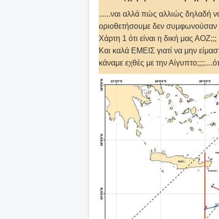
......ναι αλλά πώς αλλιώς δηλαδή 
οριοθετήσουμε δεν συμφωνούσαν τ
Χάρτη 1 ότι είναι η δική μας ΑΟΖ;;;
Και καλά ΕΜΕΙΣ γιατί να μην είμασ
κάναμε εχθές με την Αίγυπτο;;;;....