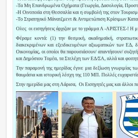
-Τα Μη Επανδρωμένα Οχήματα (Γεωργία, Δασολογία, Προστασ
-Η Οινοποιϊα στη Θεσσαλία και η συμβολή της στον Τουρισμ
-Το Στρατηγικό Μάνατζμεντ & Αντιμετώπιση Κρίσιμων Κατ
Ολες οι εισηγήσεις άρχιζαν με το γράμμα Α -ΑΡΙΣΤΕΣ-! Η μι
Φέραμε κοντά: (1) την θεσμική, ακαδημαϊκή, στρατιωτικ
διακεκριμένων και εξειδικευμένων αξιωματικών των ΕΔ, δ
Οικονομίας, οι οποίοι θα παρουσιάσουν/ απαντήσουν/ συζητή
και Δημόσιου Τομέα, τα Στελέχη των ΕΔ/ΣΑ, αλλά και φοιτητ
Την παραμονή της ημερίδας έγινε μια δεξίωση γνωριμίας τω
θαυμάσια και ιστορική λέσχη της 110 ΜΠ. Πολλές ευχαριστίε
Στην ημερίδα μας στη Λάρισα,
Οι Εισηγητές μας και άλλοι πα