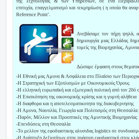
της Τεχνολογίας & των Υπηρεσιών, σε ένα Περιβάλλο
επιτυχία, επαγγελματισμό και τεκμηρίωση ( η οποία θα αναρτ
Reference Point’.
Ανεβάσαμε τον πήχη ψηλά, α
δημιουργία μιας Ελλάδας δημι
τομείς της Βιομηχανίας, Αμυνα
Δώσαμε έμφαση στους θεματικ
-Η Εθνική μας Αμυνα & Ασφάλεια στο Πλαίσιο των Περιοχι
-Η Στρατηγική των Εξοπλισμών με Οικονομικούς Όρους
-Η ελληνική ευρωπαϊκή και εξωτερική πολιτική από τον 20ό 
-Η Επισκόπηση της οικονομικής κρίσης και η γυμνή αλήθεια
-Η διαφθορα και η αποτελεσματικοτητα της διακυβερνησης
-Η Αμυνα, Ναυτιλία, Γεωργία και Πολιτισμός στη Θεσσαλία:
-Παρόν, Μέλλον και Προοπτικές της Αμυντικής Βιομηχανίας
-Επενδύσεις στη Θεσσαλία
-Το μελλον της εφοδιαστικης αλυσιδας logistics σε συνδυασμο
-Η Ανάπτυξη δεξιοτήτων στην πράσινη εφοδιαστική στον κλά