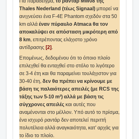
Για παράδειγμα,
το ραντάρ MW08 της
Thales Nederland (τέως Signaal)
μπορεί να
ανιχνεύσει ένα F-4E Phantom σχεδόν στα 50
km αλλά
έναν πύραυλο Atmaca θα τον
αποκαλύψει σε απόσταση μικρότερη από
8 km
, επιτρέποντας ελάχιστο χρόνο
αντίδρασης
[2]
.
Επομένως, δεδομένου ότι το όποιο πλοίο
επιλεχθεί θα ενταχθεί στο στόλο το λιγότερο
σε 3-4 έτη και θα παραμείνει τουλάχιστον για
30-40 έτη,
δεν θα πρέπει να κρίνουμε με
βάση τις παλαιότερες απειλές (με RCS της
τάξης των 5-10 m²) αλλά με βάση τις
σύγχρονες απειλές
και αυτές που
αναμένονται στο μέλλον. Υπό αυτό το πρίσμα,
ένα ισχυρό ραντάρ δεν αποτελεί περιττή
πολυτέλεια αλλά αναγκαιότητα, κατ’ αρχάς για
το ίδιο το πλοίο.