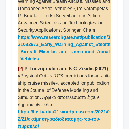
Warning Against Stealth Aircraft, Missiles and
Unmanned Aerial Vehicles», in: Karampelas
P., Bourlai T. (eds) Surveillance in Action.
Advanced Sciences and Technologies for
Security Applications. Springer, Cham
https://www.researchgate.net/publication/3
21082973_Early_Warning_Against_Stealth
_Aircraft_Missiles_and_Unmanned_Aerial
_Vehicles
[2]
P. Touzopoulos and K.C. Zikidis (2021),
«Physical Optics RCS predictions for an anti-
ship cruise missile», accepted for publication
in the Journal of Defense Modeling and
Simulation. Αρχικά αποτελέσματα έχουν
δημοσιευθεί εδώ:
https://belisarius21.wordpress.com/2021/0
2/21/εκτίμηση-ραδιοδιατομής-rcs-του-
πυραύλο/