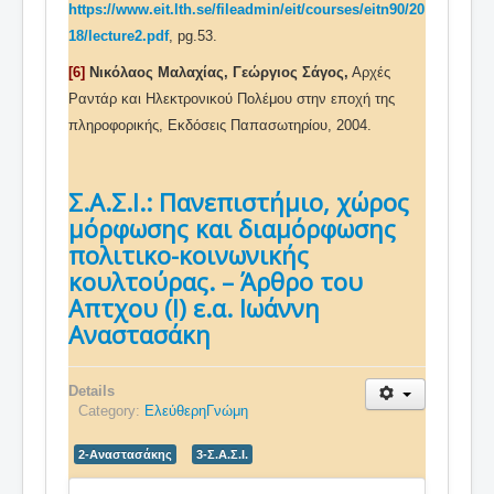
https://www.eit.lth.se/fileadmin/eit/courses/eitn90/20
18/lecture2.pdf
, pg.53.
[6]
Νικόλαος Μαλαχίας, Γεώργιος Σάγος,
Αρχές
Ραντάρ και Ηλεκτρονικού Πολέμου στην εποχή της
πληροφορικής, Εκδόσεις Παπασωτηρίου, 2004.
Σ.Α.Σ.Ι.: Πανεπιστήμιο, χώρος
μόρφωσης και διαμόρφωσης
πολιτικο-κοινωνικής
κουλτούρας. – Άρθρο του
Απτχου (Ι) ε.α. Ιωάννη
Αναστασάκη
Details
Category:
ΕλεύθερηΓνώμη
2-Αναστασάκης
3-Σ.Α.Σ.Ι.