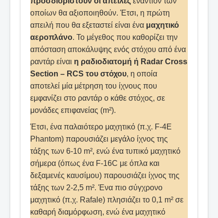
προσδιοριστούν οι απειλές
εναντίον των
οποίων θα αξιοποιηθούν. Έτσι, η πρώτη
απειλή που θα εξεταστεί είναι ένα
μαχητικό
αεροπλάνο
. Το μέγεθος που καθορίζει την
απόσταση αποκάλυψης ενός στόχου από ένα
ραντάρ είναι
η ραδιοδιατομή ή Radar Cross
Section – RCS του στόχου
, η οποία
αποτελεί μία μέτρηση του ίχνους που
εμφανίζει στο ραντάρ ο κάθε στόχος, σε
μονάδες επιφανείας (m²).
Έτσι, ένα παλαιότερο μαχητικό (π.χ. F-4E
Phantom) παρουσιάζει μεγάλο ίχνος της
τάξης των 6-10 m², ενώ ένα τυπικό μαχητικό
σήμερα (όπως ένα F-16C με όπλα και
δεξαμενές καυσίμου) παρουσιάζει ίχνος της
τάξης των 2-2,5 m². Ένα πιο σύγχρονο
μαχητικό (π.χ. Rafale) πλησιάζει το 0,1 m² σε
καθαρή διαμόρφωση, ενώ ένα μαχητικό