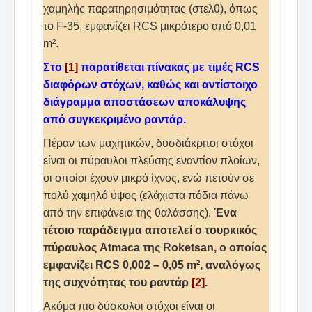
χαμηλής παρατηρησιμότητας (στελθ), όπως
το F-35, εμφανίζει RCS μικρότερο από 0,01
m².
Στο
[1]
παρατίθεται πίνακας με τιμές RCS
διαφόρων στόχων, καθώς και αντίστοιχο
διάγραμμα αποστάσεων αποκάλυψης
από συγκεκριμένο ραντάρ.
Πέραν των μαχητικών, δυσδιάκριτοι στόχοι
είναι οι πύραυλοι πλεύσης εναντίον πλοίων,
οι οποίοι έχουν μικρό ίχνος, ενώ πετούν σε
πολύ χαμηλό ύψος (ελάχιστα πόδια πάνω
από την επιφάνεια της θαλάσσης).
Ένα
τέτοιο παράδειγμα αποτελεί ο τουρκικός
πύραυλος Atmaca της Roketsan, ο οποίος
εμφανίζει RCS 0,002 – 0,05 m², αναλόγως
της συχνότητας του ραντάρ
[2]
.
Ακόμα πιο δύσκολοι στόχοι είναι οι