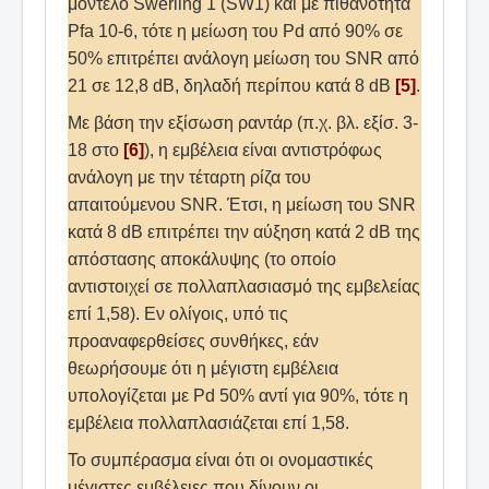
μοντέλο Swerling 1 (SW1) και με πιθανότητα
Pfa 10-6, τότε η μείωση του Pd από 90% σε
50% επιτρέπει ανάλογη μείωση του SNR από
21 σε 12,8 dB, δηλαδή περίπου κατά 8 dB
[5]
.
Με βάση την εξίσωση ραντάρ (π.χ. βλ. εξίσ. 3-
18 στο
[6]
), η εμβέλεια είναι αντιστρόφως
ανάλογη με την τέταρτη ρίζα του
απαιτούμενου SNR. Έτσι, η μείωση του SNR
κατά 8 dB επιτρέπει την αύξηση κατά 2 dB της
απόστασης αποκάλυψης (το οποίο
αντιστοιχεί σε πολλαπλασιασμό της εμβελείας
επί 1,58). Εν ολίγοις, υπό τις
προαναφερθείσες συνθήκες, εάν
θεωρήσουμε ότι η μέγιστη εμβέλεια
υπολογίζεται με Pd 50% αντί για 90%, τότε η
εμβέλεια πολλαπλασιάζεται επί 1,58.
Το συμπέρασμα είναι ότι οι ονομαστικές
μέγιστες εμβέλειες που δίνουν οι