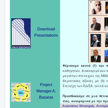
Download
Presentations
Φέρνουμε κοντά (1) την 
καθηγητών, διακεκριμένων 
μεγάλων στελεχών της ΑΒ&L
θεματικούς άξονες με (3) τ
Project
Στελέχη των ΕΔ/ΣΑ, αλλά κα
Manager A.
Προσδοκούμε σε μια θετικ
Basaras
σας, αναφορικά με την πρ
Αναστάσιος Μπασαράς, Αντιπρόεδ