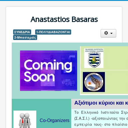
Anastastios Basaras
ΣΥΝΕΔΡΙΑ
1-ΠΟΛΥΔΙΑΒΑΖΟΝΤΑΙ
2-Μπασαράς
Αξιότιμοι κύριοι και 
Το Ελληνικό Ινστιτούτο Στ
(Σ.Α.Σ.Ι.) -αξιοποιώντας τη
Co-Organizers
εμπειρία τους- στο πλαίσιο