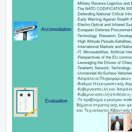
-Military Reverse Logistics and 
-The NATO CODIFICATION SYS
-Defending National Critical Inf
-Early Warning Against Stealth 
-Electro-Optical and Infrared S
-European Defense Procuremen
Accomodation
-Technology, Research, Develo
-High Altitude Pseudo-Satellites
-International Markets and Nati
-IT, Microsatellites, Artificial I
-Perspectives of the EU common
-Leveraging the Drivers of Cha
-Terahertz Sensors: Technology 
-Unmanned Air-Surface Vehicle
-Ασφάλεια Πληροφοριακών 
-Βαθμοί Ηλεκτροοπτικής Αορ
-Κυβερνοαπειλή και Ασφάλ
-Κυβερνο-απειλή-επιθέσεις
-Το πρόβλημα εγκαίρου παθη
Evaluation
Βήματα στρατηγικής και φ
και Τεχνολογίες Κβαντικής