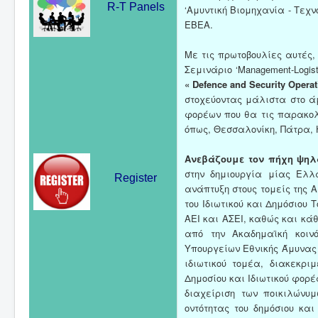
R-T Panels
‘Αμυντική Βιομηχανία - Τεχνο
ΕΒΕΑ.
Με τις πρωτοβουλίες αυτές, σ
Σεμινάριο ‘Management-Logist
« Defence and Security Operat
στοχεύοντας μάλιστα στο άμ
φορέων που θα τις παρακολ
όπως, Θεσσαλονίκη, Πάτρα, Η
Ανεβάζουμε τον πήχη ψηλά
στην δημιουργία μίας Ελλ
Register
ανάπτυξη στους τομείς της Α
του Ιδιωτικού και Δημόσιου
ΑΕΙ και ΑΣΕΙ, καθώς και κάθ
από την Ακαδημαϊκή κοιν
Υπουργείων Εθνικής Άμυνας 
ιδιωτικού τομέα, διακεκρ
Δημοσίου και Ιδιωτικού φορ
διαχείριση των ποικιλώνυ
οντότητας του δημόσιου και