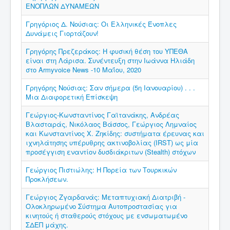
ΕΝΟΠΛΩΝ ΔΥΝΑΜΕΩΝ
Γρηγόριος Δ. Νούσιας: Οι Ελληνικές Ένοπλες
Δυνάμεις Γιορτάζουν!
Γρηγόρης Πρεζεράκος: Η φυσική θέση του ΥΠΕΘΑ
είναι στη Λάρισα. Συνέντευξη στην Ιωάννα Ηλιάδη
στο Armyvoice News -10 Μαΐου, 2020
Γρηγόρης Νούσιας: Σαν σήμερα (5η Ιανουαρίου) . . .
Μια Διαφορετική Επίσκεψη
Γεώργιος-Κωνσταντίνος Γαϊτανάκης, Ανδρέας
Βλασταράς, Νικόλαος Βάσσος, Γεώργιος Λημναίος
και Κωνσταντίνος Χ. Ζηκίδης: συστήματα έρευνας και
ιχνηλάτησης υπέρυθρης ακτινοβολίας (IRST) ως μία
προσέγγιση εναντίον δυσδιάκριτων (Stealth) στόχων
Γεώργιος Πιστιώλης: Η Πορεία των Τουρκικών
Προκλήσεων.
Γεώργιος Ζγαρδανάς: Μεταπτυχιακή Διατριβή -
Ολοκληρωμένο Σύστημα Αυτοπροστασίας για
κινητούς ή σταθερούς στόχους με ενσωματωμένο
ΣΔΕΠ μάχης.